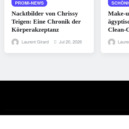
PROMI-NEWS
SCHÖNH
Nacktbilder von Chrissy
Make-u
Teigen: Eine Chronik der
ägyptis
Körperakzeptanz
Clean-G
Laurent Girard
Jul 20, 2026
Laure
Copyright © 2025 | Powered by
WordPress
|
Medford News
b