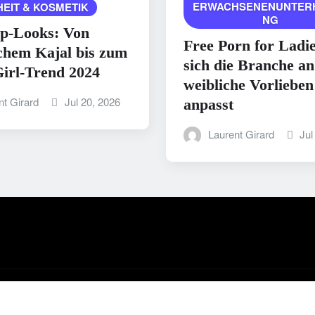
ERWACHSENENUNTER
EIT & KOSMETIK
NG
p-Looks: Von
Free Porn for Ladi
chem Kajal bis zum
sich die Branche an
irl-Trend 2024
weibliche Vorlieben
nt Girard
Jul 20, 2026
anpasst
Laurent Girard
Jul
y ThemeArile