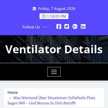
Skip
Friday, 7 August 2026
to
content
1:18:06 PM
Follow Us
Ventilator Details
Home
Was Niemand Über Situationen Schlafsofa Platz
Sagen Will – Und Warum Es Dich Betrifft