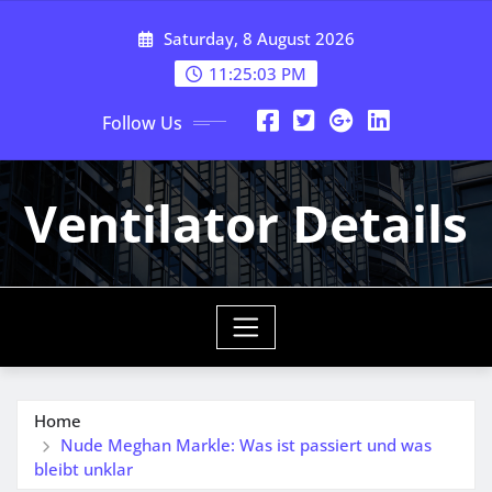
Skip
Saturday, 8 August 2026
to
content
11:25:05 PM
Follow Us
Ventilator Details
Home
Nude Meghan Markle: Was ist passiert und was
bleibt unklar