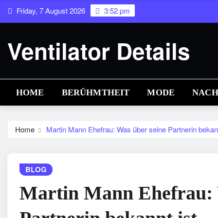
Skip
Friday, 7 August 2026
3:52 pm
to
content
Ventilator Details
HOME
BERÜHMTHEIT
MODE
NACH
Home
Martin Mann Ehefrau: Was über seine Partnerin bekann
BLOG
Martin Mann Ehefrau: 