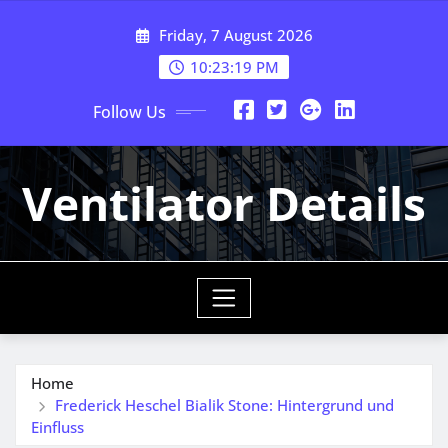
Skip
Friday, 7 August 2026
to
content
10:23:20 PM
Follow Us
Ventilator Details
Home
Frederick Heschel Bialik Stone: Hintergrund und
Einfluss