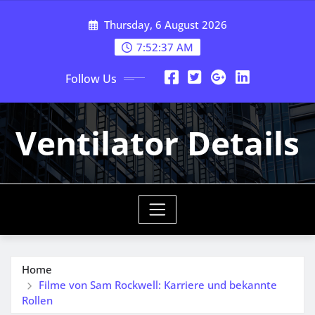
Skip
Thursday, 6 August 2026
to
content
7:52:38 AM
Follow Us
Ventilator Details
Home
Filme von Sam Rockwell: Karriere und bekannte
Rollen