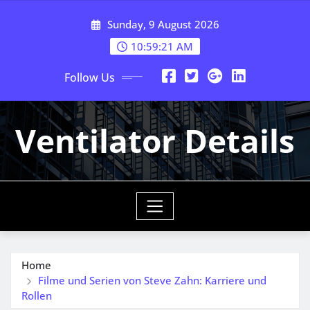
Skip
Sunday, 9 August 2026
to
content
10:59:23 AM
Follow Us
Ventilator Details
Home
Filme und Serien von Steve Zahn: Karriere und
Rollen