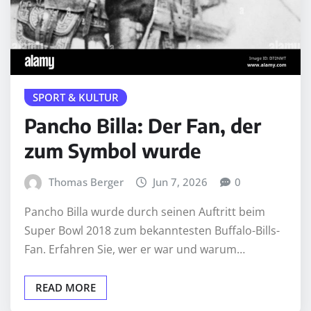
SPORT & KULTUR
Pancho Billa: Der Fan, der
zum Symbol wurde
Thomas Berger
Jun 7, 2026
0
Pancho Billa wurde durch seinen Auftritt beim
Super Bowl 2018 zum bekanntesten Buffalo-Bills-
Fan. Erfahren Sie, wer er war und warum…
READ MORE