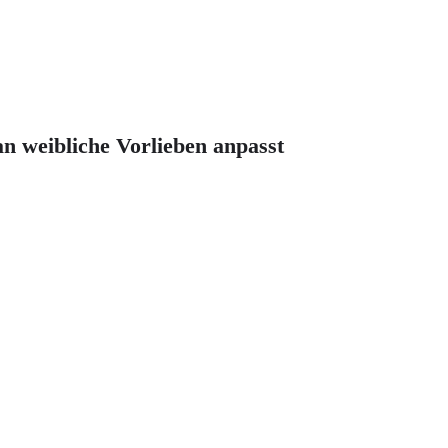
an weibliche Vorlieben anpasst
ogy-Mitglied und der Bruch