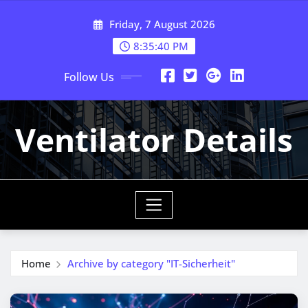
Skip
Friday, 7 August 2026
to
content
8:35:40 PM
Follow Us
Ventilator Details
Home
Archive by category "IT-Sicherheit"