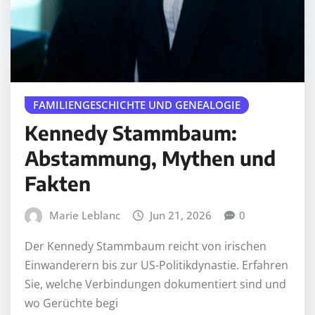
FAMILIENGESCHICHTE UND GENEALOGIE
Kennedy Stammbaum:
Abstammung, Mythen und
Fakten
Marie Leblanc
Jun 21, 2026
0
Der Kennedy Stammbaum reicht von irischen
Einwanderern bis zur US-Politikdynastie. Erfahren
Sie, welche Verbindungen dokumentiert sind und
wo Gerüchte begi