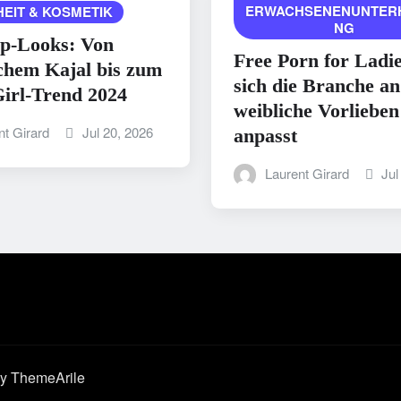
ERWACHSENENUNTER
EIT & KOSMETIK
NG
p-Looks: Von
Free Porn for Ladi
chem Kajal bis zum
sich die Branche an
irl-Trend 2024
weibliche Vorlieben
nt Girard
Jul 20, 2026
anpasst
Laurent Girard
Jul
y ThemeArile