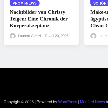
PROMI-NEWS
SCHÖNH
Nacktbilder von Chrissy
Make-u
Teigen: Eine Chronik der
ägyptis
Körperakzeptanz
Clean-G
Laurent Girard
Jul 20, 2026
Laure
Copyright © 2025 | Powered by
WordPress
|
Medford News
b