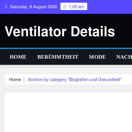
Skip
Saturday, 8 August 2026
1:29 am
to
content
Ventilator Details
HOME
BERÜHMTHEIT
MODE
NACH
Home
Archive by category "Biografien und Gesundheit"