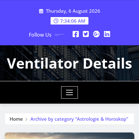
Skip
Thursday, 6 August 2026
to
content
7:34:06 AM
Follow Us
Ventilator Details
Home
Archive by category "Astrologie & Horoskop"