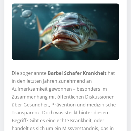
Die sogenannte
Barbel Schafer Krankheit
hat
in den letzten Jahren zunehmend an
Aufmerksamkeit gewonnen – besonders im
Zusammenhang mit öffentlichen Diskussionen
über Gesundheit, Prävention und medizinische
Transparenz. Doch was steckt hinter diesem
Begriff? Gibt es eine echte Krankheit, oder
handelt es sich um ein Missverständnis, das in