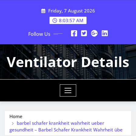
Skip
Friday, 7 August 2026
to
content
8:03:58 AM
Follow Us
Ventilator Details
Home
barbel schafer krankheit wahrheit ueber
gesundheit – Barbel Schafer Krankheit Wahrheit übe