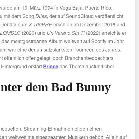
wurde am 10. März 1994 in Vega Baja, Puerto Rico,
016 mit dem Song
Diles
, der auf SoundCloud veröffentlicht
as Debütalbum
X 100PRE
erschien im Dezember 2018 und
LQMDLG
(2020) und
Un Verano Sin Ti
(2022) erreichte er
 das meistgestreamte Album weltweit auf Spotify im Jahr
ahr war eine der umsatzstärksten Tourneen des Jahres.
ht öffentlich offengelegt, doch Branchenbeobachters
 Hintergrund erklärt
Prince
das Thema ausführlicher
inter dem Bad Bunny
quellen. Streaming-Einnahmen bilden einen
den weltweit meistgestreamten Musikern gehört. Allein auf