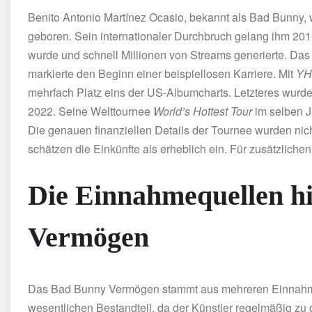
Benito Antonio Martínez Ocasio, bekannt als Bad Bunny, 
geboren. Sein internationaler Durchbruch gelang ihm 2
wurde und schnell Millionen von Streams generierte. D
markierte den Beginn einer beispiellosen Karriere. Mit
YH
mehrfach Platz eins der US-Albumcharts. Letzteres wurde
2022. Seine Welttournee
World’s Hottest Tour
im selben J
Die genauen finanziellen Details der Tournee wurden nic
schätzen die Einkünfte als erheblich ein. Für zusätzlichen
Die Einnahmequellen h
Vermögen
Das Bad Bunny Vermögen stammt aus mehreren Einnahme
wesentlichen Bestandteil, da der Künstler regelmäßig zu 