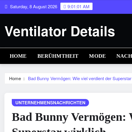
Skip
Saturday, 8 August 2026
9:01:01 AM
to
content
Ventilator Details
HOME
BERÜHMTHEIT
MODE
NACH
Home
Bad Bunny Vermögen: Wie viel verdient der Superstar 
UNTERNEHMENSNACHRICHTEN
Bad Bunny Vermögen: Wi