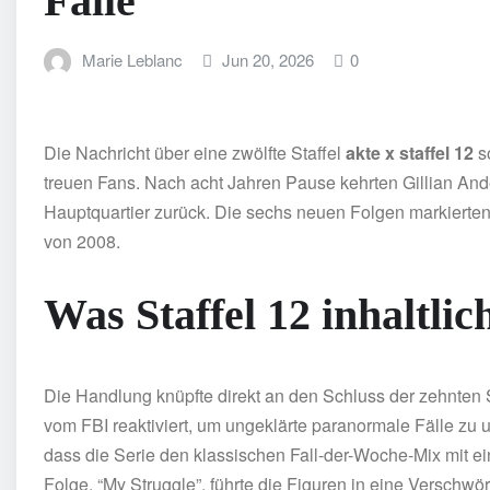
Fälle
Marie Leblanc
Jun 20, 2026
0
Die Nachricht über eine zwölfte Staffel
akte x staffel 12
so
treuen Fans. Nach acht Jahren Pause kehrten Gillian And
Hauptquartier zurück. Die sechs neuen Folgen markierten
von 2008.
Was Staffel 12 inhaltli
Die Handlung knüpfte direkt an den Schluss der zehnten 
vom FBI reaktiviert, um ungeklärte paranormale Fälle zu 
dass die Serie den klassischen Fall-der-Woche-Mix mit ei
Folge, “My Struggle”, führte die Figuren in eine Verschwör