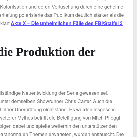
e Kolonisation und deren Vertuschung durch eine geheime
iefung polarisierte das Publikum deutlich stärker als die
klärt
Akte X – Die unheimlichen Fälle des FBI/Staffel 3
die Produktion der
 vollständige Neuentwicklung der Serie gewesen sei.
g unter demselben Showrunner Chris Carter. Auch die
lt einer Überprüfung nicht stand. Es wurden insgeschs
iterer Mythos betrifft die Beteiligung von Mitch Pileggi
Folgen dabei und spielte weiterhin den unterstützenden
 paranormalen Themen erwarteten, wurden enttäuscht. Die