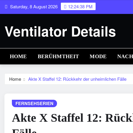
Skip
Saturday, 8 August 2026
12:24:39 PM
to
content
Ventilator Details
HOME
BERÜHMTHEIT
MODE
NACH
Home
Akte X Staffel 12: Rückkehr der unheimlichen Fälle
FERNSEHSERIEN
Akte X Staffel 12: Rüc