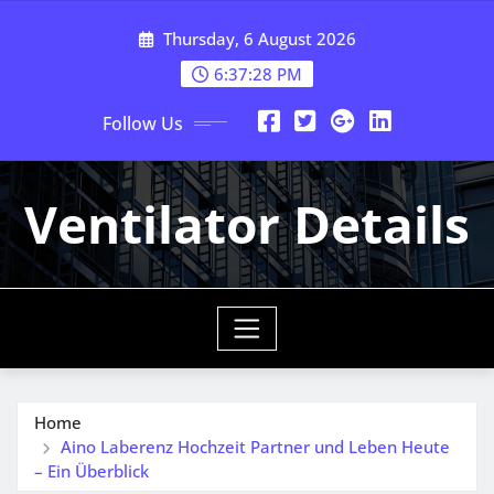
Skip
Thursday, 6 August 2026
to
content
6:37:29 PM
Follow Us
Ventilator Details
Home
Aino Laberenz Hochzeit Partner und Leben Heute
– Ein Überblick