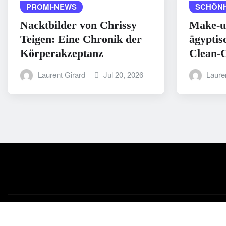
PROMI-NEWS
SCHÖNH
Nacktbilder von Chrissy
Make-u
Teigen: Eine Chronik der
ägyptis
Körperakzeptanz
Clean-G
Laurent Girard
Jul 20, 2026
Laure
Copyright © 2025 | Powered by
WordPress
|
Medford News
b