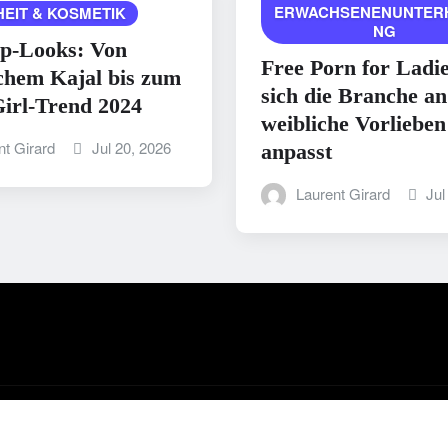
ERWACHSENENUNTER
EIT & KOSMETIK
NG
p-Looks: Von
Free Porn for Ladi
chem Kajal bis zum
sich die Branche an
irl-Trend 2024
weibliche Vorlieben
nt Girard
Jul 20, 2026
anpasst
Laurent Girard
Jul
y ThemeArile