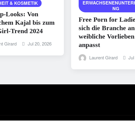
ERWACHSENENUNTER
EIT & KOSMETIK
NG
p-Looks: Von
Free Porn for Ladi
chem Kajal bis zum
sich die Branche an
irl-Trend 2024
weibliche Vorlieben
nt Girard
Jul 20, 2026
anpasst
Laurent Girard
Jul
y ThemeArile