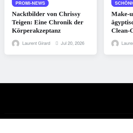
PROMI-NEWS
SCHÖNH
Nacktbilder von Chrissy
Make-u
Teigen: Eine Chronik der
ägyptis
Körperakzeptanz
Clean-G
Laurent Girard
Jul 20, 2026
Laure
Copyright © 2025 | Powered by
WordPress
|
Medford News
b