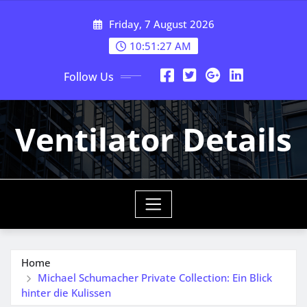
Skip
Friday, 7 August 2026
to
content
10:51:28 AM
Follow Us
Ventilator Details
Home
Michael Schumacher Private Collection: Ein Blick
hinter die Kulissen