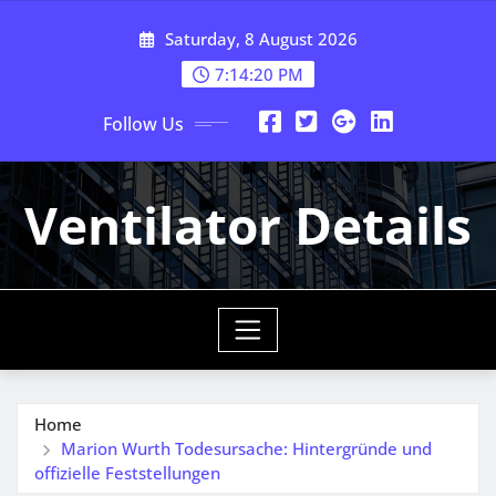
Skip
Saturday, 8 August 2026
to
content
7:14:21 PM
Follow Us
Ventilator Details
Home
Marion Wurth Todesursache: Hintergründe und
offizielle Feststellungen