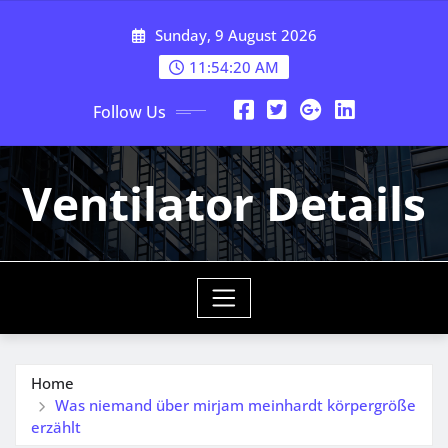
Skip
Sunday, 9 August 2026
to
content
11:54:20 AM
Follow Us
Ventilator Details
Home
Was niemand über mirjam meinhardt körpergröße
erzählt