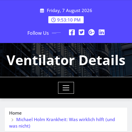
Skip
Friday, 7 August 2026
to
content
9:53:10 PM
Follow Us
Ventilator Details
Home
Michael Holm Krankheit: Was wirklich hilft (und
was nicht)