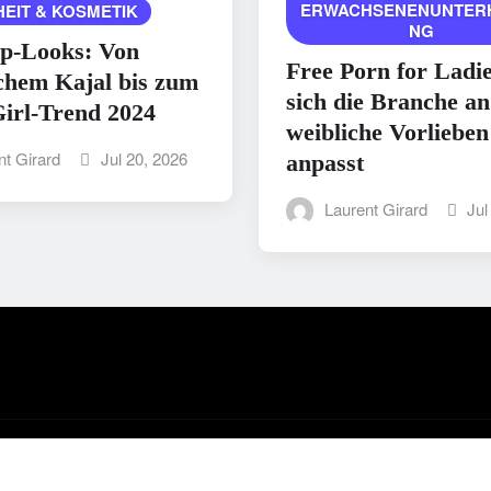
ERWACHSENENUNTER
EIT & KOSMETIK
NG
p-Looks: Von
Free Porn for Ladi
chem Kajal bis zum
sich die Branche an
irl-Trend 2024
weibliche Vorlieben
nt Girard
Jul 20, 2026
anpasst
Laurent Girard
Jul
y ThemeArile