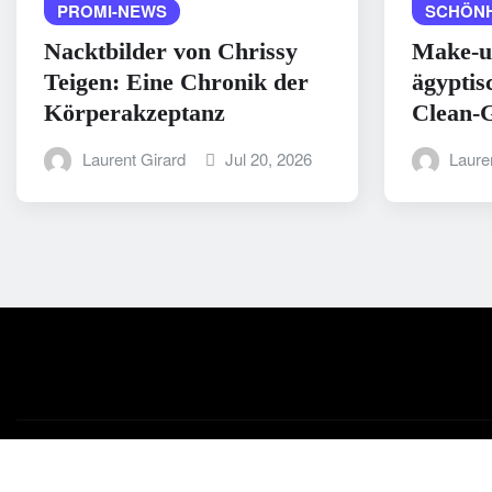
PROMI-NEWS
SCHÖNH
Nacktbilder von Chrissy
Make-u
Teigen: Eine Chronik der
ägyptis
Körperakzeptanz
Clean-G
Laurent Girard
Jul 20, 2026
Laure
Copyright © 2025 | Powered by
WordPress
|
Medford News
b