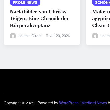
PROMI-NEWS
SCHÖNH
Nacktbilder von Chrissy
Make-u
Teigen: Eine Chronik der
ägyptis
Körperakzeptanz
Clean-G
Laurent Girard
Jul 20, 2026
Laure
Copyright © 2025 | Powered by
WordPress
|
Medford News
b