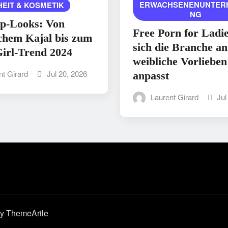
ERWACHSENENUNTER
EIT & KOSMETIK
NG
p-Looks: Von
Free Porn for Ladi
chem Kajal bis zum
sich die Branche an
irl-Trend 2024
weibliche Vorlieben
nt Girard
Jul 20, 2026
anpasst
Laurent Girard
Jul
y ThemeArile