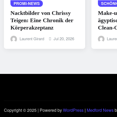
PROMI-NEWS
SCHÖNH
Nacktbilder von Chrissy
Make-u
Teigen: Eine Chronik der
ägyptis
Körperakzeptanz
Clean-G
Laurent Girard
Jul 20, 2026
Laure
Copyright © 2025 | Powered by
WordPress
|
Medford News
b