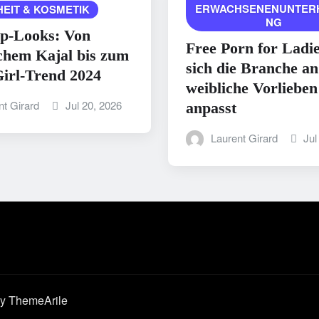
ERWACHSENENUNTER
EIT & KOSMETIK
NG
p-Looks: Von
Free Porn for Ladi
chem Kajal bis zum
sich die Branche an
irl-Trend 2024
weibliche Vorlieben
nt Girard
Jul 20, 2026
anpasst
Laurent Girard
Jul
y ThemeArile