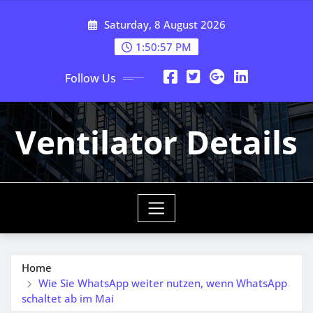
Skip
Saturday, 8 August 2026
to
content
1:50:57 PM
Follow Us
Ventilator Details
Home
Wie Sie WhatsApp weiter nutzen, wenn WhatsApp
schaltet ab im Mai