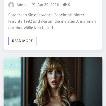
Admin
Apr 20, 2026
0
Entdecken Sie das wahre Geheimnis hinter
krischtel1992 und warum die meisten Annahmen
darüber völlig falsch sind.
READ MORE