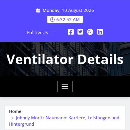
Skip
Monday, 10 August 2026
to
content
6:32:53 AM
Follow Us
Ventilator Details
Home
Johnny Moritz Naumann: Karriere, Leistungen und
Hintergrund