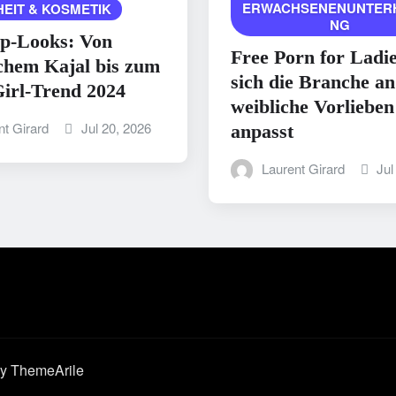
ERWACHSENENUNTER
EIT & KOSMETIK
NG
p-Looks: Von
Free Porn for Ladi
chem Kajal bis zum
sich die Branche an
irl-Trend 2024
weibliche Vorlieben
nt Girard
Jul 20, 2026
anpasst
Laurent Girard
Jul
y ThemeArile