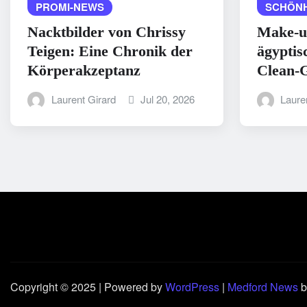
PROMI-NEWS
SCHÖNH
Nacktbilder von Chrissy
Make-u
Teigen: Eine Chronik der
ägyptis
Körperakzeptanz
Clean-G
Laurent Girard
Jul 20, 2026
Laure
Copyright © 2025 | Powered by
WordPress
|
Medford News
b