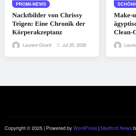
PROMI-NEWS
SCHÖNH
Nacktbilder von Chrissy
Make-u
Teigen: Eine Chronik der
ägyptis
Körperakzeptanz
Clean-G
Laurent Girard
Jul 20, 2026
Laure
Copyright © 2025 | Powered by
WordPress
|
Medford News
b