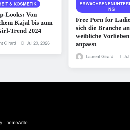
ERWACHSENENUNTER
EIT & KOSMETIK
NG
p-Looks: Von
Free Porn for Ladi
chem Kajal bis zum
sich die Branche an
irl-Trend 2024
weibliche Vorlieben
nt Girard
Jul 20, 2026
anpasst
Laurent Girard
Jul
y ThemeArile