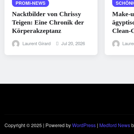
PROMI-NEWS
SCHÖNH
Nacktbilder von Chrissy
Make-u
Teigen: Eine Chronik der
ägyptis
Körperakzeptanz
Clean-G
Laurent Girard
Jul 20, 2026
Laure
Copyright © 2025 | Powered by
WordPress
|
Medford News
b