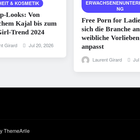
ERWACHSENENUNTER
EIT & KOSMETIK
NG
p-Looks: Von
Free Porn for Ladi
chem Kajal bis zum
sich die Branche an
irl-Trend 2024
weibliche Vorlieben
nt Girard
Jul 20, 2026
anpasst
Laurent Girard
Jul
y ThemeArile